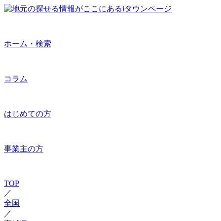
ホーム・検索
コラム
はじめての方
事業主の方
TOP
／
全国
／