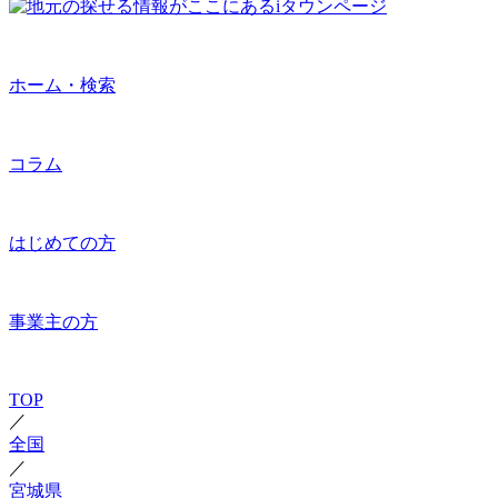
ホーム・検索
コラム
はじめての方
事業主の方
TOP
／
全国
／
宮城県