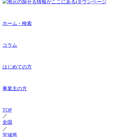
ホーム・検索
コラム
はじめての方
事業主の方
TOP
／
全国
／
宮城県