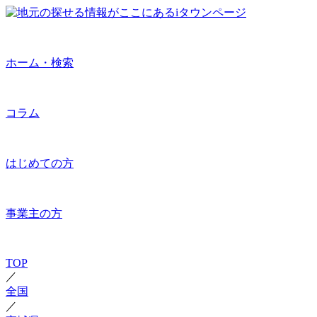
ホーム・検索
コラム
はじめての方
事業主の方
TOP
／
全国
／