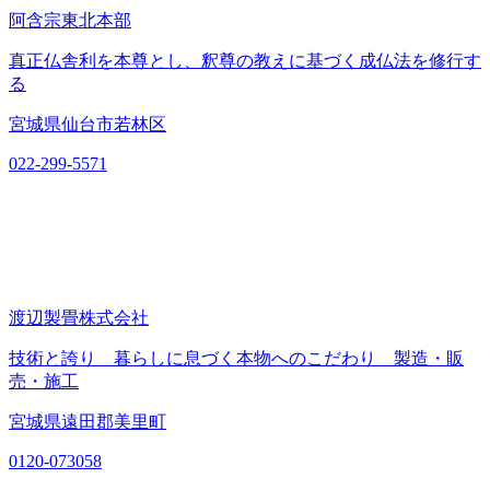
阿含宗東北本部
真正仏舎利を本尊とし、釈尊の教えに基づく成仏法を修行す
る
宮城県仙台市若林区
022-299-5571
渡辺製畳株式会社
技術と誇り 暮らしに息づく本物へのこだわり 製造・販
売・施工
宮城県遠田郡美里町
0120-073058