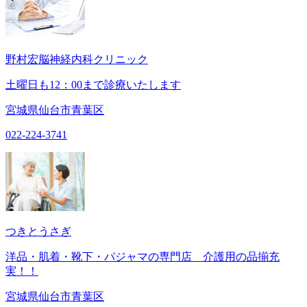
野村宏脳神経内科クリニック
土曜日も12：00まで診療いたします
宮城県仙台市青葉区
022-224-3741
つきとうさぎ
洋品・肌着・靴下・パジャマの専門店 介護用の品揃充
実！！
宮城県仙台市青葉区