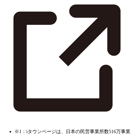
※1：iタウンページは、日本の民営事業所数516万事業