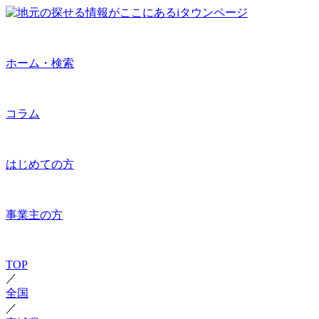
ホーム・検索
コラム
はじめての方
事業主の方
TOP
／
全国
／