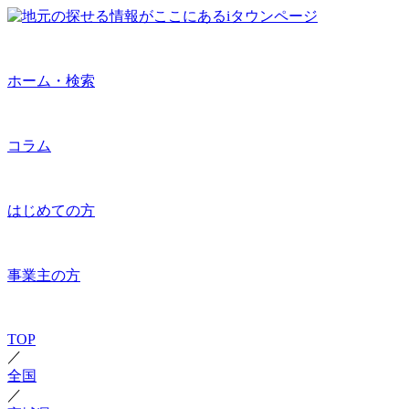
ホーム・検索
コラム
はじめての方
事業主の方
TOP
／
全国
／