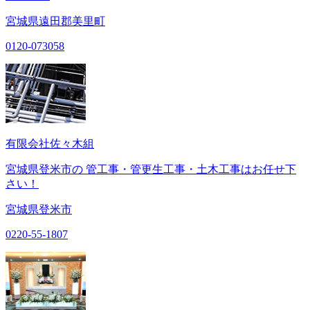
宮城県遠田郡美里町
0120-073058
有限会社佐々木組
宮城県登米市の 管工事・管更生工事・土木工事はお任せ下
さい！
宮城県登米市
0220-55-1807