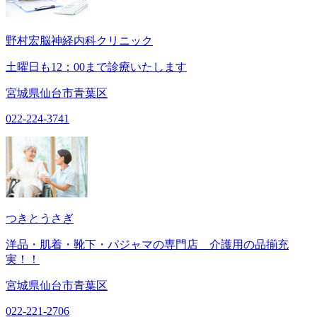
野村宏脳神経内科クリニック
土曜日も12：00まで診療いたします
宮城県仙台市青葉区
022-224-3741
つきとうさぎ
洋品・肌着・靴下・パジャマの専門店 介護用の品揃充
実！！
宮城県仙台市青葉区
022-221-2706