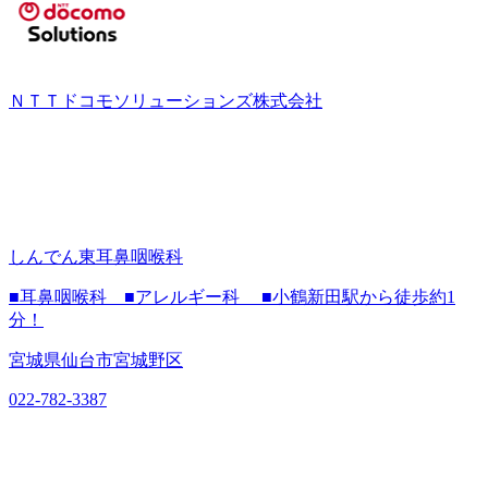
ＮＴＴドコモソリューションズ株式会社
しんでん東耳鼻咽喉科
■耳鼻咽喉科 ■アレルギー科 ■小鶴新田駅から徒歩約1
分！
宮城県仙台市宮城野区
022-782-3387