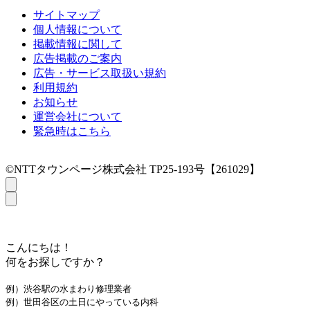
サイトマップ
個人情報について
掲載情報に関して
広告掲載のご案内
広告・サービス取扱い規約
利用規約
お知らせ
運営会社について
緊急時はこちら
©NTTタウンページ株式会社 TP25-193号【261029】
こんにちは！
何をお探しですか？
例）渋谷駅の水まわり修理業者
例）世田谷区の土日にやっている内科