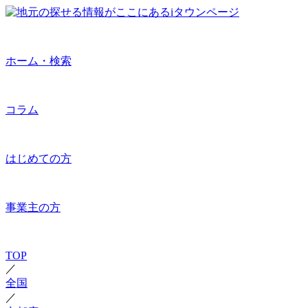
ホーム・検索
コラム
はじめての方
事業主の方
TOP
／
全国
／