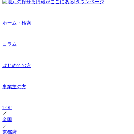
ホーム・検索
コラム
はじめての方
事業主の方
TOP
／
全国
／
京都府