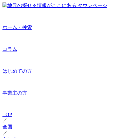
ホーム・検索
コラム
はじめての方
事業主の方
TOP
／
全国
／