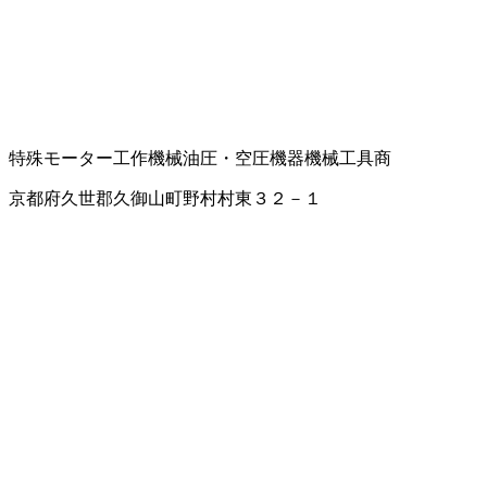
特殊モーター
工作機械
油圧・空圧機器
機械工具商
京都府久世郡久御山町野村村東３２－１