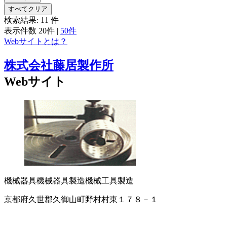
すべてクリア
検索結果:
11
件
表示件数
20件
|
50件
Webサイトとは？
株式会社藤居製作所
Webサイト
機械器具
機械器具製造
機械工具製造
京都府久世郡久御山町野村村東１７８－１