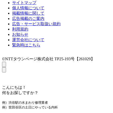
サイトマップ
個人情報について
掲載情報に関して
広告掲載のご案内
広告・サービス取扱い規約
利用規約
お知らせ
運営会社について
緊急時はこちら
©NTTタウンページ株式会社 TP25-193号【261029】
こんにちは！
何をお探しですか？
例）渋谷駅の水まわり修理業者
例）世田谷区の土日にやっている内科