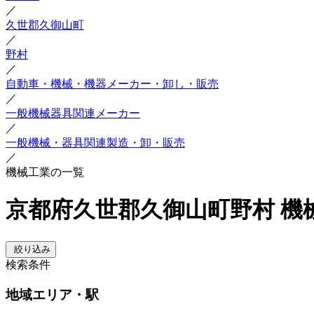
／
久世郡久御山町
／
野村
／
自動車・機械・機器メーカー・卸し・販売
／
一般機械器具関連メーカー
／
一般機械・器具関連製造・卸・販売
／
機械工業の一覧
京都府久世郡久御山町野村 機
絞り込み
検索条件
地域
エリア・駅