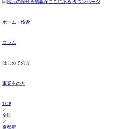
ホーム・検索
コラム
はじめての方
事業主の方
TOP
／
全国
／
京都府