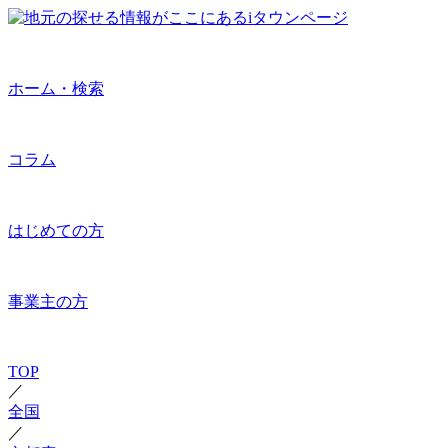
ホーム・検索
コラム
はじめての方
事業主の方
TOP
／
全国
／