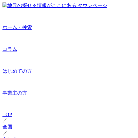
ホーム・検索
コラム
はじめての方
事業主の方
TOP
／
全国
／