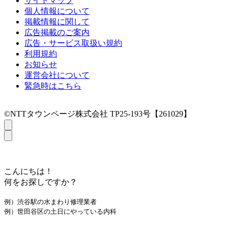
サイトマップ
個人情報について
掲載情報に関して
広告掲載のご案内
広告・サービス取扱い規約
利用規約
お知らせ
運営会社について
緊急時はこちら
©NTTタウンページ株式会社 TP25-193号【261029】
こんにちは！
何をお探しですか？
例）渋谷駅の水まわり修理業者
例）世田谷区の土日にやっている内科