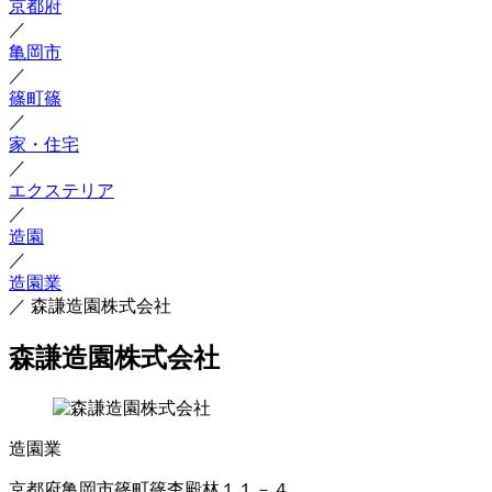
京都府
／
亀岡市
／
篠町篠
／
家・住宅
／
エクステリア
／
造園
／
造園業
／
森謙造園株式会社
森謙造園株式会社
造園業
京都府亀岡市篠町篠杢殿林１１－４