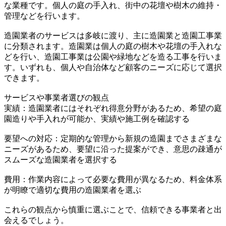
な業種です。個人の庭の手入れ、街中の花壇や樹木の維持・
管理などを行います。
造園業者のサービスは多岐に渡り、主に造園業と造園工事業
に分類されます。造園業は個人の庭の樹木や花壇の手入れな
どを行い、造園工事業は公園や緑地などを造る工事を行いま
す。いずれも、個人や自治体など顧客のニーズに応じて選択
できます。
サービスや事業者選びの観点
実績：造園業者にはそれぞれ得意分野があるため、希望の庭
園造りや手入れが可能か、実績や施工例を確認する
要望への対応：定期的な管理から新規の造園までさまざまな
ニーズがあるため、要望に沿った提案ができ、意思の疎通が
スムーズな造園業者を選択する
費用：作業内容によって必要な費用が異なるため、料金体系
が明瞭で適切な費用の造園業者を選ぶ
これらの観点から慎重に選ぶことで、信頼できる事業者と出
会えるでしょう。