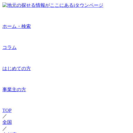
ホーム・検索
コラム
はじめての方
事業主の方
TOP
／
全国
／