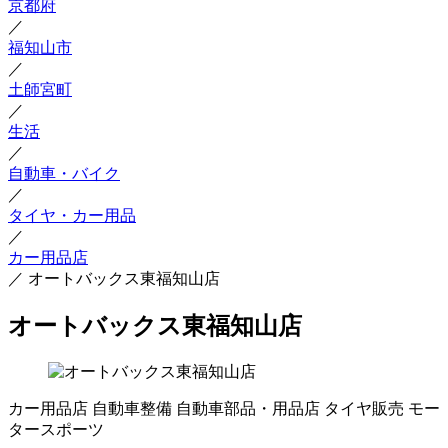
京都府
／
福知山市
／
土師宮町
／
生活
／
自動車・バイク
／
タイヤ・カー用品
／
カー用品店
／
オートバックス東福知山店
オートバックス東福知山店
カー用品店
自動車整備
自動車部品・用品店
タイヤ販売
モー
タースポーツ