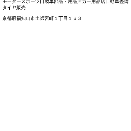
モータースポーツ
自動車部品・用品店
カー用品店
自動車整備
タイヤ販売
京都府福知山市土師宮町１丁目１６３