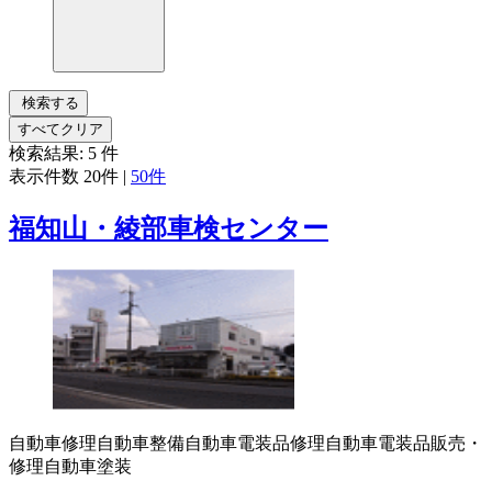
検索する
すべてクリア
検索結果:
5
件
表示件数
20件
|
50件
福知山・綾部車検センター
自動車修理
自動車整備
自動車電装品修理
自動車電装品販売・
修理
自動車塗装