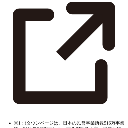
※1：iタウンページは、日本の民営事業所数516万事業