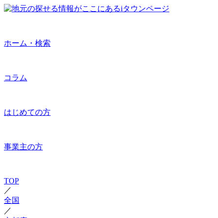
ホーム・検索
コラム
はじめての方
事業主の方
TOP
／
全国
／