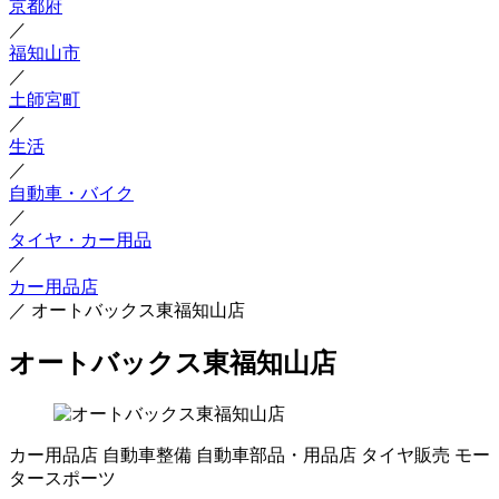
京都府
／
福知山市
／
土師宮町
／
生活
／
自動車・バイク
／
タイヤ・カー用品
／
カー用品店
／
オートバックス東福知山店
オートバックス東福知山店
カー用品店
自動車整備
自動車部品・用品店
タイヤ販売
モー
タースポーツ