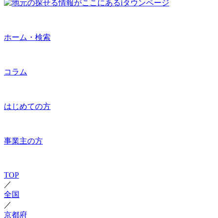
ホーム・検索
コラム
はじめての方
事業主の方
TOP
／
全国
／
京都府