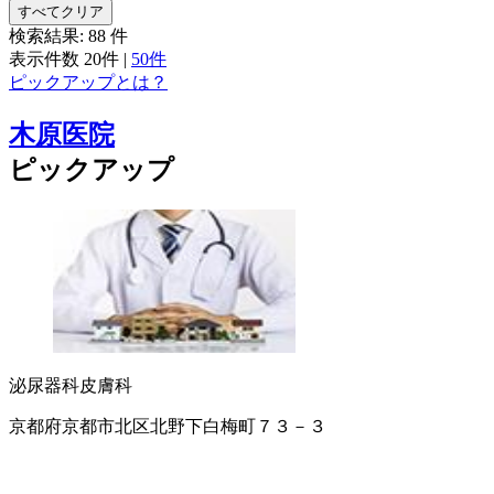
すべてクリア
検索結果:
88
件
表示件数
20件
|
50件
ピックアップとは？
木原医院
ピックアップ
泌尿器科
皮膚科
京都府京都市北区北野下白梅町７３－３