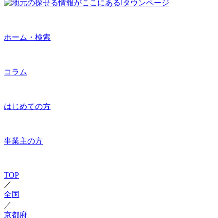
ホーム・検索
コラム
はじめての方
事業主の方
TOP
／
全国
／
京都府