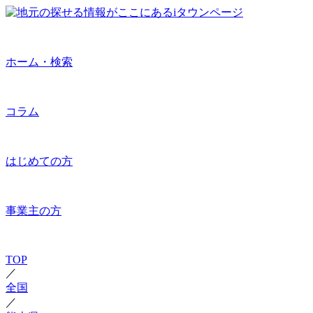
ホーム・検索
コラム
はじめての方
事業主の方
TOP
／
全国
／