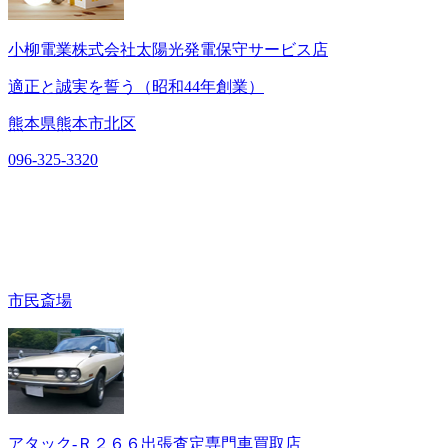
小柳電業株式会社太陽光発電保守サービス店
適正と誠実を誓う（昭和44年創業）
熊本県熊本市北区
096-325-3320
市民斎場
アタック‐Ｒ２６６出張査定専門車買取店