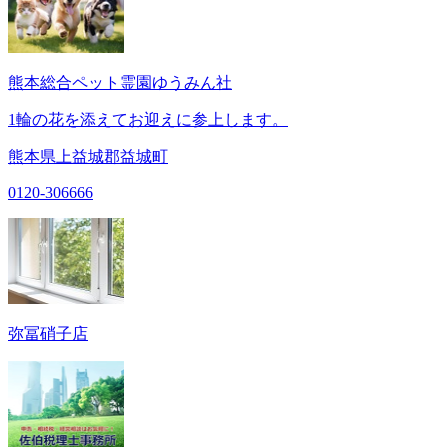
熊本総合ペット霊園ゆうみん社
1輪の花を添えてお迎えに参上します。
熊本県上益城郡益城町
0120-306666
弥冨硝子店