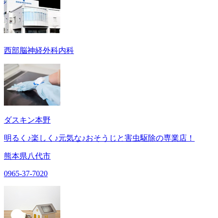
西部脳神経外科内科
ダスキン本野
明るく♪楽しく♪元気な♪おそうじと害虫駆除の専業店！
熊本県八代市
0965-37-7020