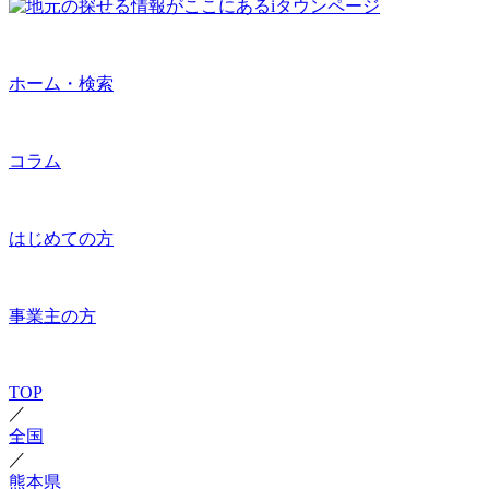
ホーム・検索
コラム
はじめての方
事業主の方
TOP
／
全国
／
熊本県