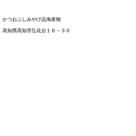
かつおぶし
みやげ品
海産物
高知県高知市弘化台１６－３０