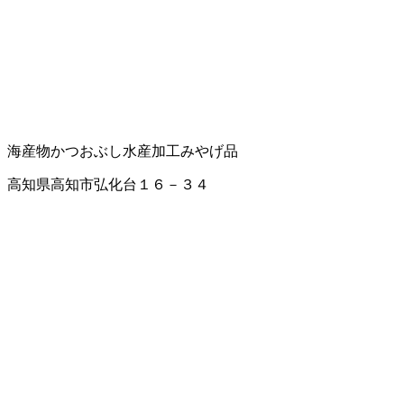
海産物
かつおぶし
水産加工
みやげ品
高知県高知市弘化台１６－３４