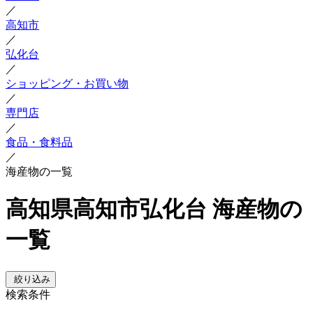
／
高知市
／
弘化台
／
ショッピング・お買い物
／
専門店
／
食品・食料品
／
海産物の一覧
高知県高知市弘化台 海産物の
一覧
絞り込み
検索条件