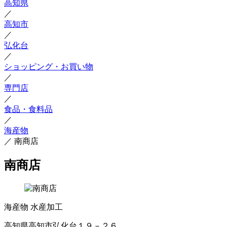
高知県
／
高知市
／
弘化台
／
ショッピング・お買い物
／
専門店
／
食品・食料品
／
海産物
／
南商店
南商店
海産物
水産加工
高知県高知市弘化台１９－２６