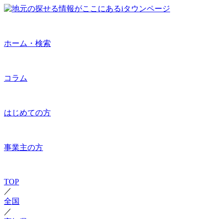
ホーム・検索
コラム
はじめての方
事業主の方
TOP
／
全国
／