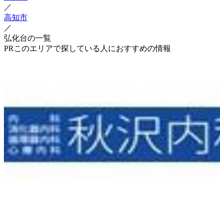
／
高知市
／
弘化台の一覧
PR
このエリアで探している人におすすめの情報