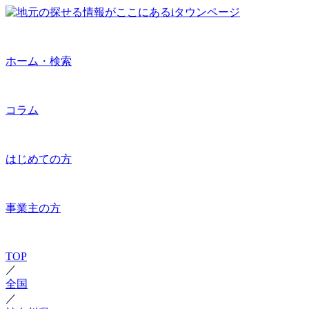
ホーム・検索
コラム
はじめての方
事業主の方
TOP
／
全国
／