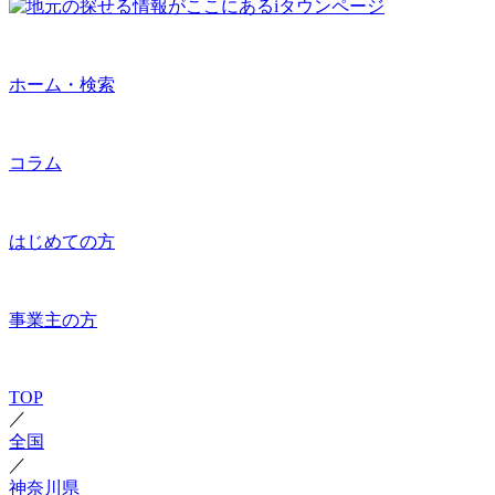
ホーム・検索
コラム
はじめての方
事業主の方
TOP
／
全国
／
神奈川県