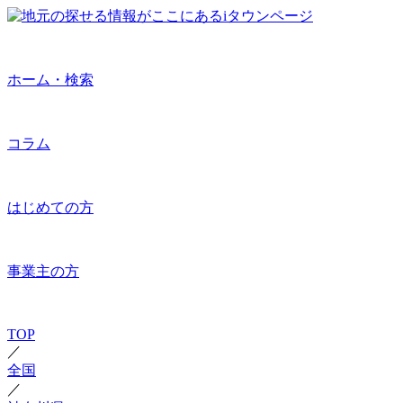
ホーム・検索
コラム
はじめての方
事業主の方
TOP
／
全国
／