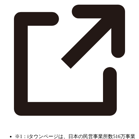
※1：iタウンページは、日本の民営事業所数516万事業