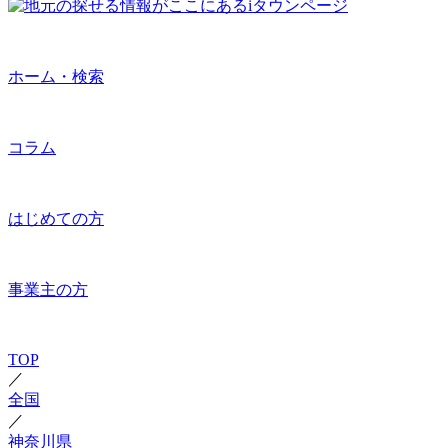
ホーム・検索
コラム
はじめての方
事業主の方
TOP
／
全国
／
神奈川県