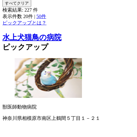
すべてクリア
検索結果:
227
件
表示件数
20件
|
50件
ピックアップとは？
水上犬猫鳥の病院
ピックアップ
獣医師
動物病院
神奈川県相模原市南区上鶴間５丁目１－２１