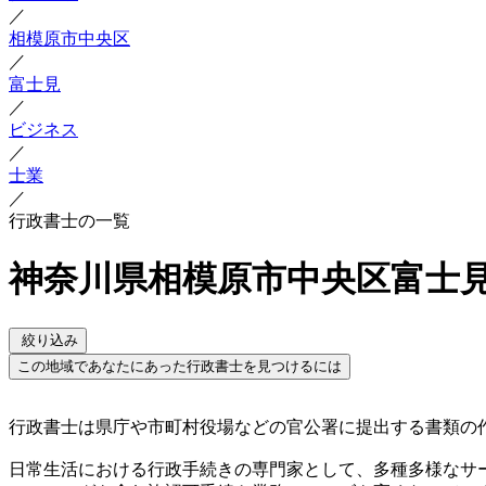
／
相模原市中央区
／
富士見
／
ビジネス
／
士業
／
行政書士の一覧
神奈川県相模原市中央区富士見
絞り込み
この地域であなたにあった行政書士を見つけるには
行政書士は県庁や市町村役場などの官公署に提出する書類の作
日常生活における行政手続きの専門家として、多種多様なサ