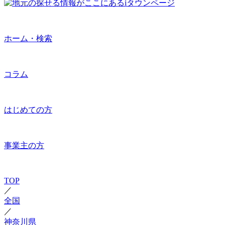
ホーム・検索
コラム
はじめての方
事業主の方
TOP
／
全国
／
神奈川県