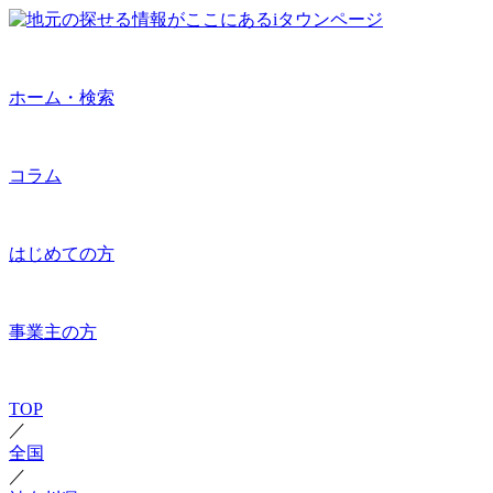
ホーム・検索
コラム
はじめての方
事業主の方
TOP
／
全国
／