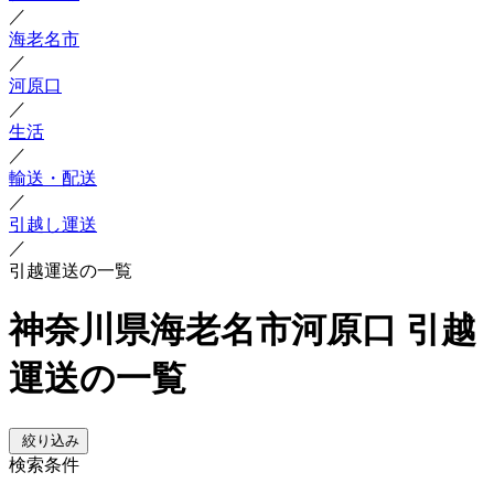
／
海老名市
／
河原口
／
生活
／
輸送・配送
／
引越し運送
／
引越運送の一覧
神奈川県海老名市河原口 引越
運送の一覧
絞り込み
検索条件