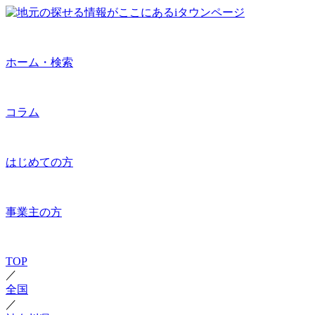
ホーム・検索
コラム
はじめての方
事業主の方
TOP
／
全国
／