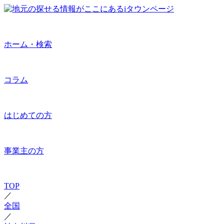
ホーム・検索
コラム
はじめての方
事業主の方
TOP
／
全国
／