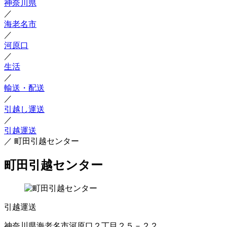
神奈川県
／
海老名市
／
河原口
／
生活
／
輸送・配送
／
引越し運送
／
引越運送
／
町田引越センター
町田引越センター
引越運送
神奈川県海老名市河原口２丁目２５－２２