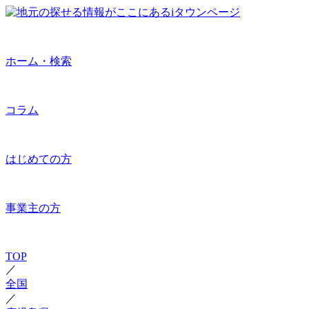
ホーム・検索
コラム
はじめての方
事業主の方
TOP
／
全国
／