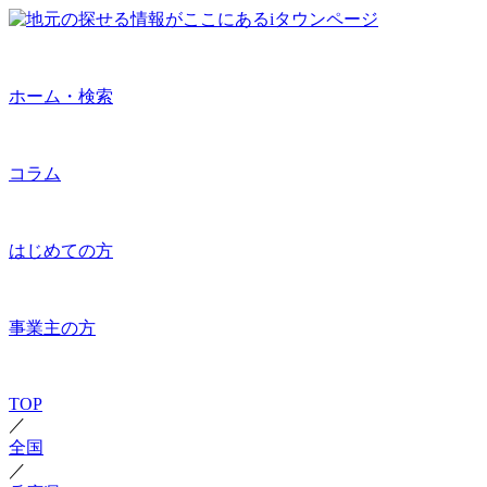
ホーム・検索
コラム
はじめての方
事業主の方
TOP
／
全国
／