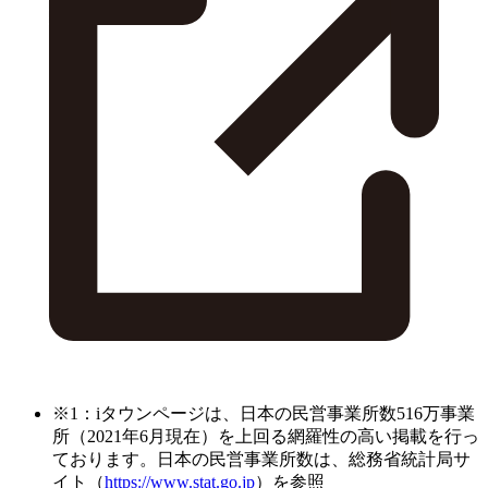
※1：iタウンページは、日本の民営事業所数516万事業
所（2021年6月現在）を上回る網羅性の高い掲載を行っ
ております。日本の民営事業所数は、総務省統計局サ
イト（
https://www.stat.go.jp
）を参照