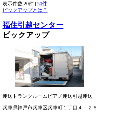
表示件数
20件
|
50件
ピックアップとは？
福住引越センター
ピックアップ
運送
トランクルーム
ピアノ運送
引越運送
兵庫県神戸市兵庫区兵庫町１丁目４－２６