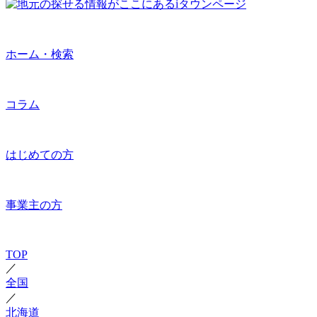
ホーム・検索
コラム
はじめての方
事業主の方
TOP
／
全国
／
北海道