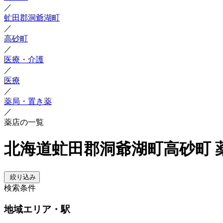
／
虻田郡洞爺湖町
／
高砂町
／
医療・介護
／
医療
／
薬局・置き薬
／
薬店の一覧
北海道虻田郡洞爺湖町高砂町 
絞り込み
検索条件
地域
エリア・駅