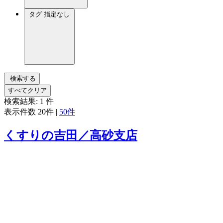
タグ
指定なし
検索する
すべてクリア
検索結果:
1
件
表示件数
20件
|
50件
くすりの吉田／高砂支店