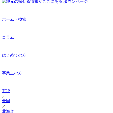
ホーム・検索
コラム
はじめての方
事業主の方
TOP
／
全国
／
北海道