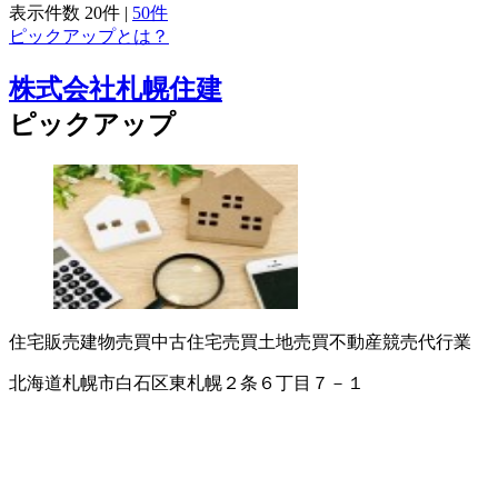
表示件数
20件
|
50件
ピックアップとは？
株式会社札幌住建
ピックアップ
住宅販売
建物売買
中古住宅売買
土地売買
不動産競売代行業
北海道札幌市白石区東札幌２条６丁目７－１