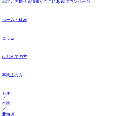
ホーム・検索
コラム
はじめての方
事業主の方
TOP
／
全国
／
北海道