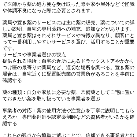
で医師から薬の処方箋を受け取った際や家や屋外などで怪我
や体調不良になった際に必要とされます。
薬局や置き薬のサービスには主に薬の販売、薬についての詳
しい説明、自宅の専用薬箱への補充、追加などがあります。
薬局と置き薬はそれぞれサービスや特徴が異なり、顧客にと
って一番利用しやすいサービスを選び、活用することが重要
です。
サービスや事業者選びの観点
提供される場所：自宅の近所にあるドラックストアやかかり
つけ医の最寄りの薬局など、適切な場所を調べる。置き薬の
場合は、自宅近くに配置販売業の営業所があることを事前に
確認する
薬の種類：自分や家族に必要な薬、常備薬として自宅に置い
ておきたい薬を取り扱っている事業者を選ぶ
事業者の対応：薬の使用方法や注意点を丁寧に説明してもら
えるか、専門薬剤師や認定薬剤師などの資格者がいるかを確
認する
これらの観点から慎重に選ぶことで、信頼できる事業者と出