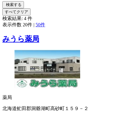
検索する
すべてクリア
検索結果:
4
件
表示件数
20件
|
50件
みうら薬局
薬局
北海道虻田郡洞爺湖町高砂町１５９－２