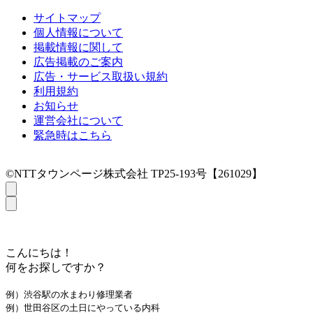
サイトマップ
個人情報について
掲載情報に関して
広告掲載のご案内
広告・サービス取扱い規約
利用規約
お知らせ
運営会社について
緊急時はこちら
©NTTタウンページ株式会社 TP25-193号【261029】
こんにちは！
何をお探しですか？
例）渋谷駅の水まわり修理業者
例）世田谷区の土日にやっている内科