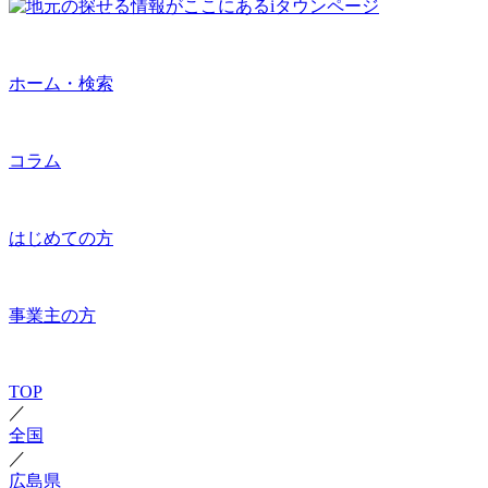
ホーム・検索
コラム
はじめての方
事業主の方
TOP
／
全国
／
広島県