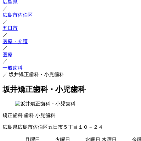
広島県
／
広島市佐伯区
／
五日市
／
医療・介護
／
医療
／
一般歯科
／
坂井矯正歯科・小児歯科
坂井矯正歯科・小児歯科
矯正歯科
歯科
小児歯科
広島県広島市佐伯区五日市５丁目１０－２４
月曜日
火曜日
水曜日
木曜日
金