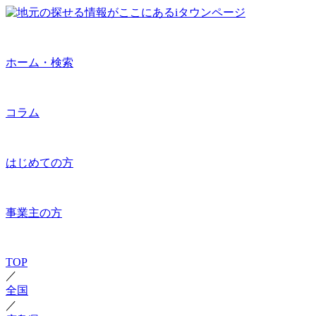
ホーム・検索
コラム
はじめての方
事業主の方
TOP
／
全国
／