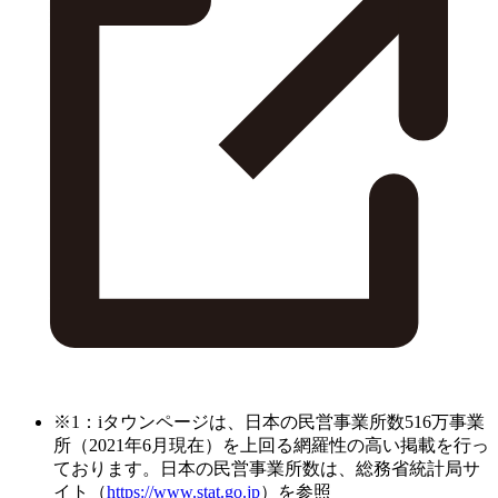
※1：iタウンページは、日本の民営事業所数516万事業
所（2021年6月現在）を上回る網羅性の高い掲載を行っ
ております。日本の民営事業所数は、総務省統計局サ
イト（
https://www.stat.go.jp
）を参照